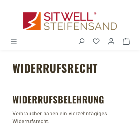
Zum Hauptinhalt springen
Du hast 0 Produ
Ware
WIDERRUFSRECHT
WIDERRUFSBELEHRUNG
Verbraucher haben ein vierzehntägiges
Widerrufsrecht.