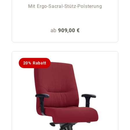
Mit Ergo-Sacral-Stütz-Polsterung
Regulärer Preis:
ab
909,00 €
20% Rabatt