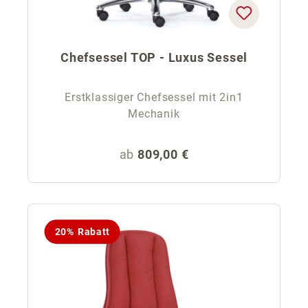
Chefsessel TOP - Luxus Sessel
Erstklassiger Chefsessel mit 2in1
Mechanik
Regulärer Preis:
ab
809,00 €
20% Rabatt