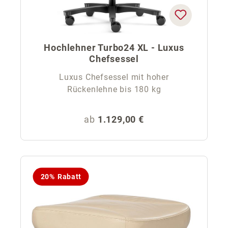
Hochlehner Turbo24 XL - Luxus
Chefsessel
Luxus Chefsessel mit hoher
Rückenlehne bis 180 kg
Regulärer Preis:
ab
1.129,00 €
20% Rabatt