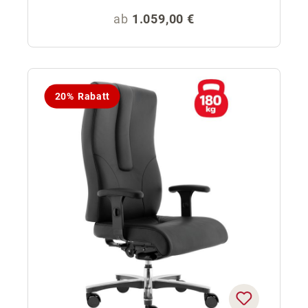
Regulärer Preis:
ab
1.059,00 €
20% Rabatt