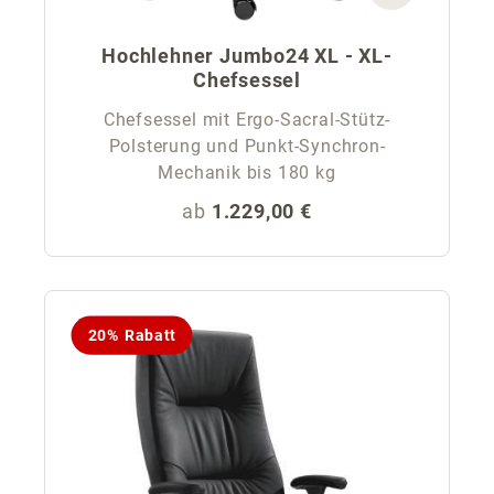
Hochlehner Jumbo24 XL - XL-
Chefsessel
Chefsessel mit Ergo-Sacral-Stütz-
Polsterung und Punkt-Synchron-
Mechanik bis 180 kg
Regulärer Preis:
ab
1.229,00 €
20% Rabatt