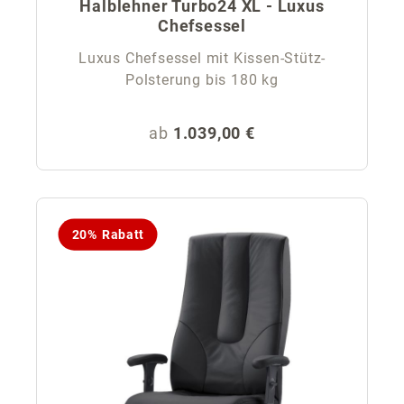
Halblehner Turbo24 XL - Luxus
Chefsessel
Luxus Chefsessel mit Kissen-Stütz-
Polsterung bis 180 kg
Regulärer Preis:
ab
1.039,00 €
20% Rabatt