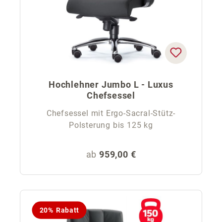
Hochlehner Jumbo L - Luxus
Chefsessel
Chefsessel mit Ergo-Sacral-Stütz-
Polsterung bis 125 kg
Regulärer Preis:
ab
959,00 €
20% Rabatt