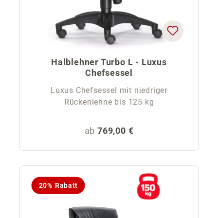
Halblehner Turbo L - Luxus
Chefsessel
Luxus Chefsessel mit niedriger
Rückenlehne bis 125 kg
Regulärer Preis:
ab
769,00 €
20% Rabatt