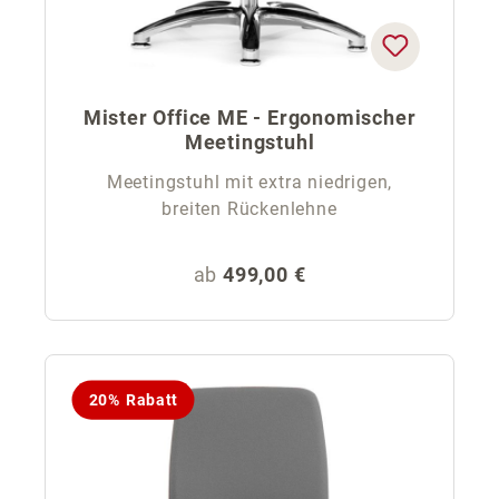
Mister Office ME - Ergonomischer
Meetingstuhl
Meetingstuhl mit extra niedrigen,
breiten Rückenlehne
Regulärer Preis:
ab
499,00 €
20% Rabatt