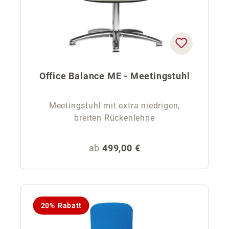
Office Balance ME - Meetingstuhl
Meetingstuhl mit extra niedrigen,
breiten Rückenlehne
Regulärer Preis:
ab
499,00 €
20% Rabatt