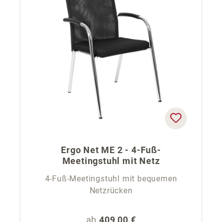
Ergo Net ME 2 - 4-Fuß-
Meetingstuhl mit Netz
4-Fuß-Meetingstuhl mit bequemen
Netzrücken
Regulärer Preis:
ab
409,00 €