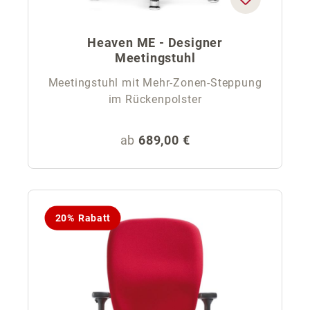
Heaven ME - Designer
Meetingstuhl
Meetingstuhl mit Mehr-Zonen-Steppung
im Rückenpolster
Regulärer Preis:
ab
689,00 €
20% Rabatt