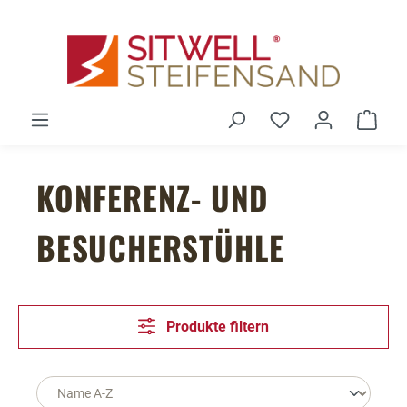
Zum Hauptinhalt springen
Du hast 0 Produ
Ware
KONFERENZ- UND
BESUCHERSTÜHLE
Produkte filtern