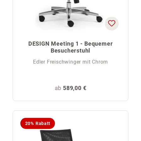
DESIGN Meeting 1 - Bequemer
Besucherstuhl
Edler Freischwinger mit Chrom
Regulärer Preis:
ab
589,00 €
20% Rabatt