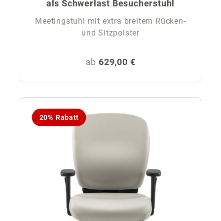
als Schwerlast Besucherstuhl
Meetingstuhl mit extra breitem Rücken-
und Sitzpolster
Regulärer Preis:
ab
629,00 €
20% Rabatt