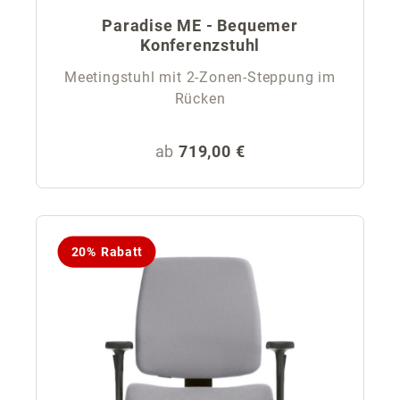
Paradise ME - Bequemer
Konferenzstuhl
Meetingstuhl mit 2-Zonen-Steppung im
Rücken
Regulärer Preis:
ab
719,00 €
20% Rabatt