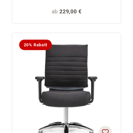
Regulärer Preis:
ab
229,00 €
20% Rabatt