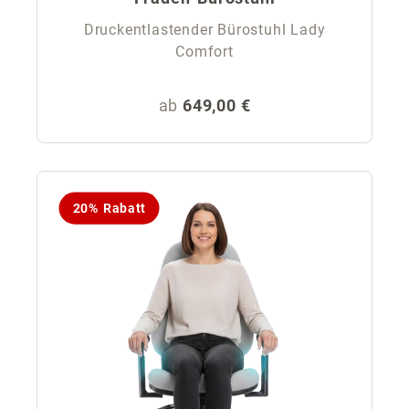
Druckentlastender Bürostuhl Lady
Comfort
Regulärer Preis:
ab
649,00 €
20% Rabatt