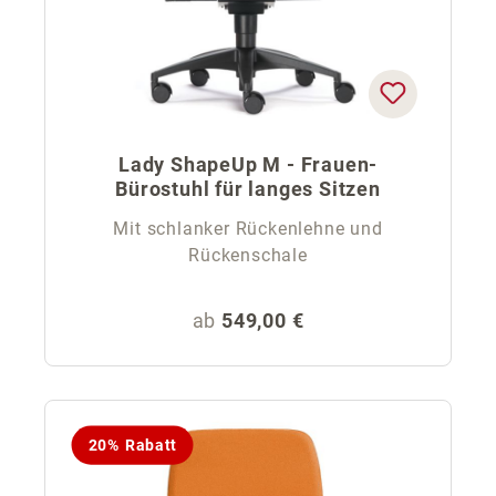
Lady ShapeUp M - Frauen-
Bürostuhl für langes Sitzen
Mit schlanker Rückenlehne und
Rückenschale
Regulärer Preis:
ab
549,00 €
20% Rabatt