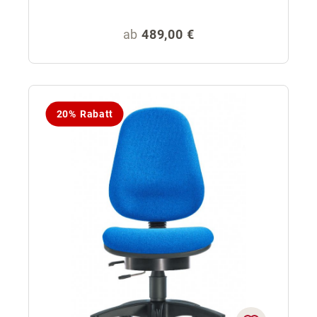
Regulärer Preis:
ab
489,00 €
20% Rabatt