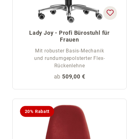
Lady Joy - Profi Bürostuhl für
Frauen
Mit robuster Basis-Mechanik
und rundumgepolsterter Flex-
Rückenlehne
Regulärer Preis:
ab
509,00 €
20% Rabatt