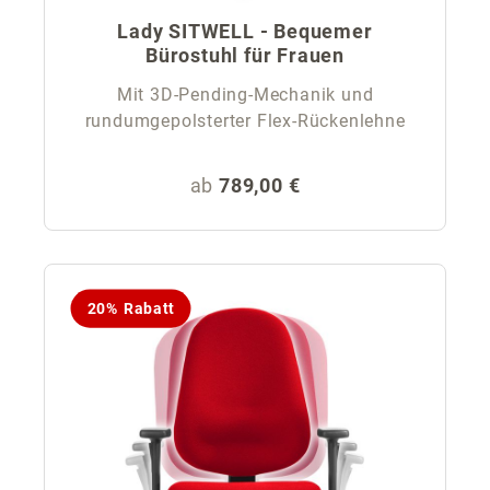
Lady SITWELL - Bequemer
Bürostuhl für Frauen
Mit 3D-Pending-Mechanik und
rundumgepolsterter Flex-Rückenlehne
Regulärer Preis:
ab
789,00 €
20% Rabatt