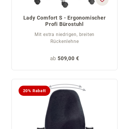
Lady Comfort S - Ergonomischer
Profi Bürostuhl
Mit extra niedrigen, breiten
Rückenlehne
Regulärer Preis:
ab
509,00 €
20% Rabatt