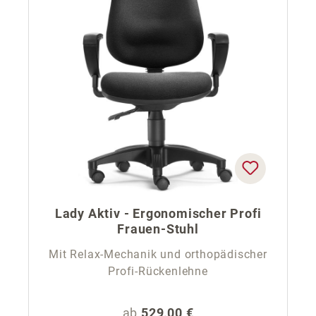
Lady Aktiv - Ergonomischer Profi
Frauen-Stuhl
Mit Relax-Mechanik und orthopädischer
Profi-Rückenlehne
Regulärer Preis:
ab
529,00 €