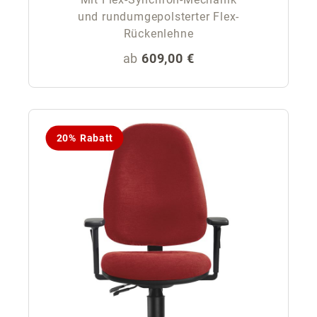
und rundumgepolsterter Flex-
Rückenlehne
Regulärer Preis:
ab
609,00 €
20% Rabatt