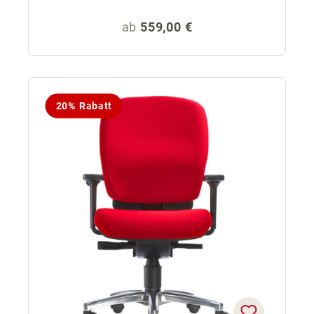
Regulärer Preis:
ab
559,00 €
20% Rabatt