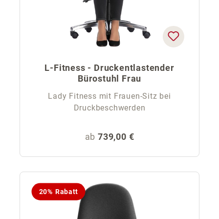
L-Fitness - Druckentlastender
Bürostuhl Frau
Lady Fitness mit Frauen-Sitz bei
Druckbeschwerden
Regulärer Preis:
ab
739,00 €
20% Rabatt