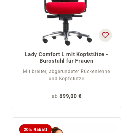
Lady Comfort L mit Kopfstütze -
Bürostuhl für Frauen
Mit breiter, abgerundeter Rückenlehne
und Kopfstütze
Regulärer Preis:
ab
699,00 €
20% Rabatt