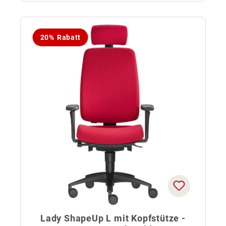
20% Rabatt
Lady ShapeUp L mit Kopfstütze -