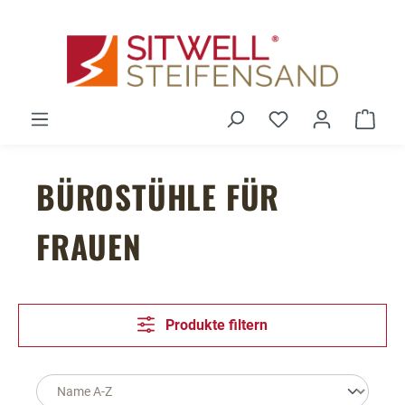
Zum Hauptinhalt springen
Du hast 0 Produ
Ware
BÜROSTÜHLE FÜR
FRAUEN
Produkte filtern