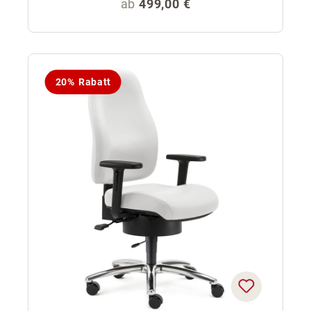
Regulärer Preis:
ab
499,00 €
20% Rabatt