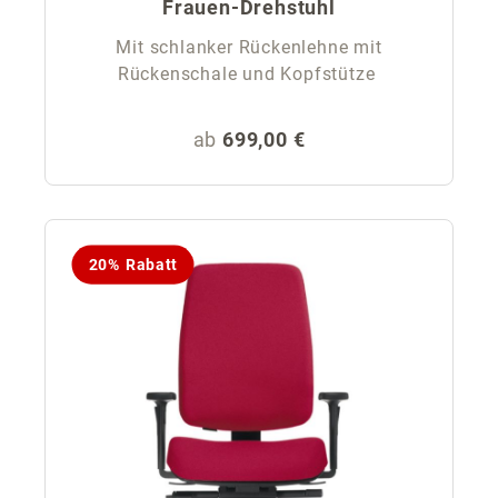
Frauen-Drehstuhl
Mit schlanker Rückenlehne mit
Rückenschale und Kopfstütze
Regulärer Preis:
ab
699,00 €
20% Rabatt