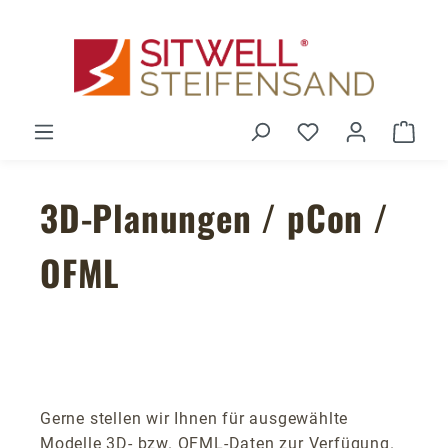
Zum Hauptinhalt springen
Du hast 0 Produ
Ware
3D-Planungen / pCon /
OFML
Gerne stellen wir Ihnen für ausgewählte
Modelle 3D- bzw. OFML-Daten zur Verfügung.