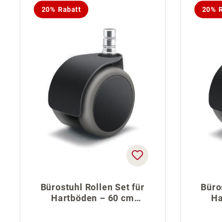
20% Rabatt
20% R
Bürostuhl Rollen Set für
Büro
Hartböden – 60 cm
Ha
Fußkreuz