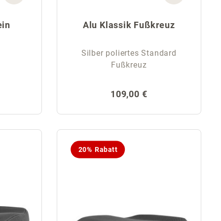
ein
Alu Klassik Fußkreuz
Silber poliertes Standard
Fußkreuz
reis:
Regulärer Preis:
109,00 €
20% Rabatt