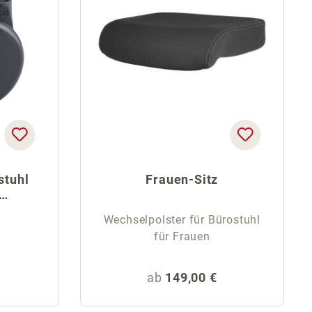
stuhl
Frauen-Sitz
Wechselpolster für Bürostuhl
für Frauen
Preis:
Regulärer Preis:
ab
149,00 €