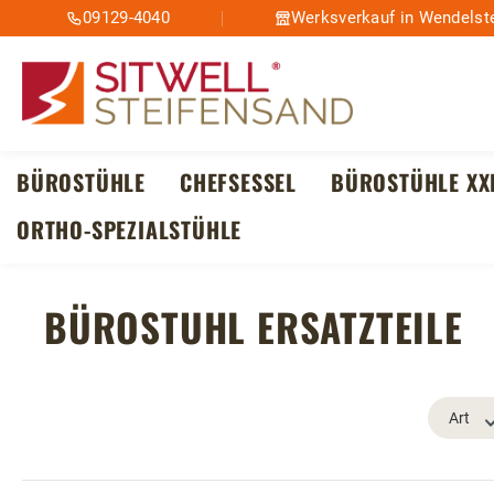
09129-4040
Werksverkauf in Wendelste
m Hauptinhalt springen
Zur Suche springen
Zur Hauptnavigation springen
BÜROSTÜHLE
CHEFSESSEL
BÜROSTÜHLE XX
ORTHO-SPEZIALSTÜHLE
BÜROSTUHL ERSATZTEILE
Art