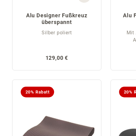
Alu Designer Fußkreuz
Alu 
überspannt
Silber poliert
Mit 
A
Regulärer Preis:
129,00 €
20% Rabatt
20% R