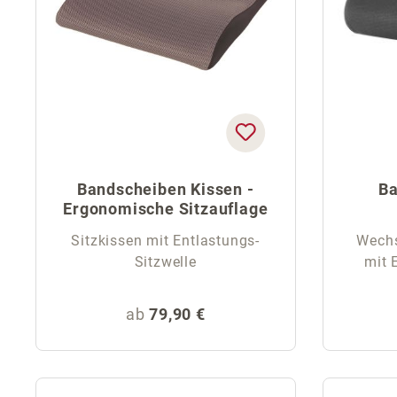
Bandscheiben Kissen -
Ba
Ergonomische Sitzauflage
Sitzkissen mit Entlastungs-
Wechse
Sitzwelle
mit 
Regulärer Preis:
ab
79,90 €