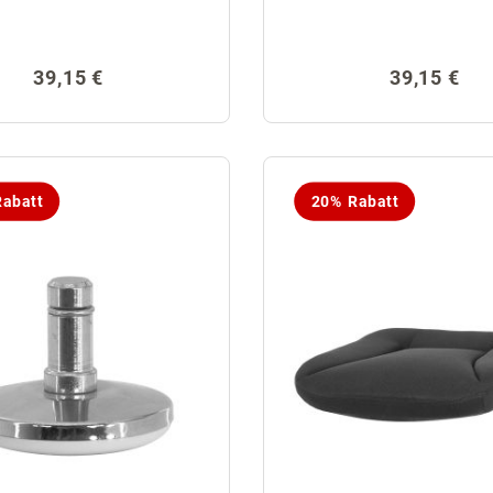
Regulärer Preis:
Regulärer 
39,15 €
39,15 €
abatt
20% Rabatt