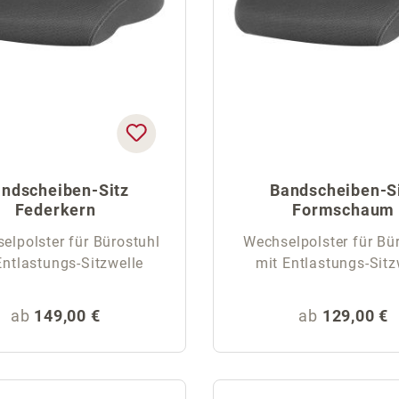
ndscheiben-Sitz
Bandscheiben-S
Federkern
Formschaum
lpolster für Bürostuhl
Wechselpolster für Bü
Entlastungs-Sitzwelle
mit Entlastungs-Sitz
Regulärer Preis:
Regulärer Pr
ab
149,00 €
ab
129,00 €