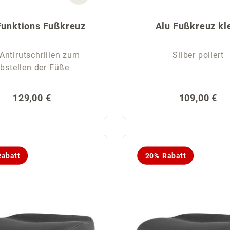
Funktions Fußkreuz
Alu Fußkreuz kl
Antirutschrillen zum
Silber poliert
bstellen der Füße
Regulärer Preis:
Regulärer P
129,00 €
109,00 €
abatt
20% Rabatt