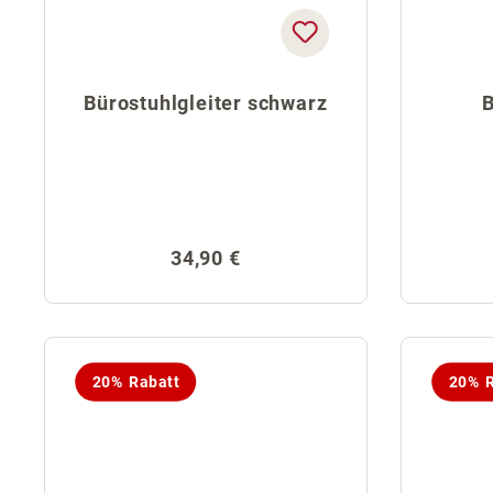
Bürostuhlgleiter schwarz
B
Regulärer Preis:
34,90 €
20% Rabatt
20% R