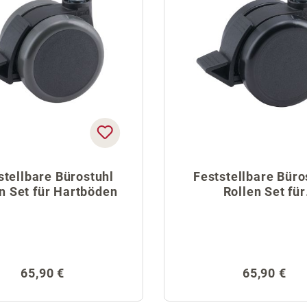
stellbare Bürostuhl
Feststellbare Büro
n Set für Hartböden
Rollen Set für
Teppichböden
Regulärer Preis:
Regulärer 
65,90 €
65,90 €