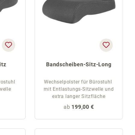
itz
Bandscheiben-Sitz-Long
rostuhl
Wechselpolster für Bürostuhl
welle
mit Entlastungs-Sitzwelle und
extra langer Sitzfläche
eis:
Regulärer Preis:
ab
199,00 €