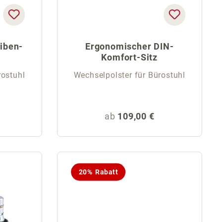
iben-
Ergonomischer DIN-
Komfort-Sitz
rostuhl
Wechselpolster für Bürostuhl
eis:
Regulärer Preis:
ab
109,00 €
20% Rabatt