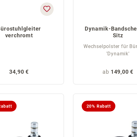
ürostuhlgleiter
Dynamik-Bandsche
verchromt
Sitz
Wechselpolster für Bü
'Dynamik'
Regulärer Preis:
Regulärer Pr
34,90 €
ab
149,00 €
abatt
20% Rabatt