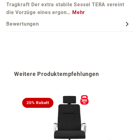
Tragkraft Der extra stabile Sessel TERA vereint
die Vorzüge eines ergon…
Mehr
Bewertungen
Produktgalerie überspringen
Weitere Produktempfehlungen
20% Rabatt