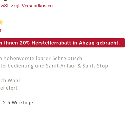
 MwSt. zzgl. Versandkosten
tliche Bewertung von 5 von 5 Sternen
g
n Ihnen 20% Herstellerrabatt in Abzug gebracht.
ch höhenverstellbarer Schreibtisch
lterbedienung und Sanft-Anlauf & Sanft-Stop
ach Wahl
eliefert
t: 2-5 Werktage