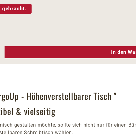
 gebracht.
n Wert ein oder benutze die Schaltfläc
In den Wa
rgoUp - Höhenverstellbarer Tisch "
ibel & vielseitig
misch gestalten möchte, sollte sich nicht nur für eine
tellbaren Schreibtisch wählen.