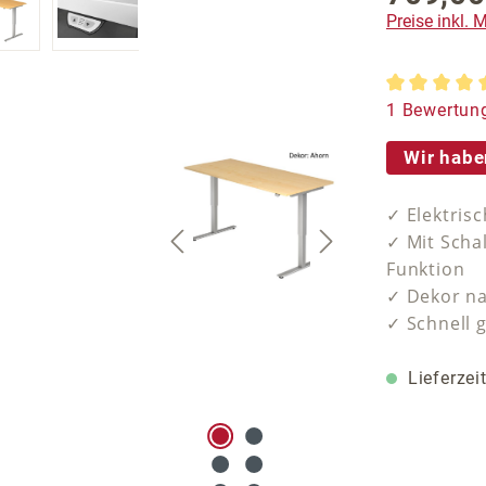
Preise inkl.
Durchschnit
1 Bewertun
Wir habe
✓ Elektris
✓ Mit Scha
Funktion
✓ Dekor n
✓ Schnell g
Lieferzei