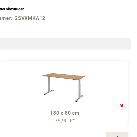
tel hinzufügen
mmer:
GSVXMKA12
180 x 80 cm
79,90 €*