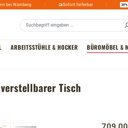
in bei Nürnberg
Sofort lieferbar
20%
L
ARBEITSSTÜHLE & HOCKER
BÜROMÖBEL & M
verstellbarer Tisch
709,00
Regulärer P