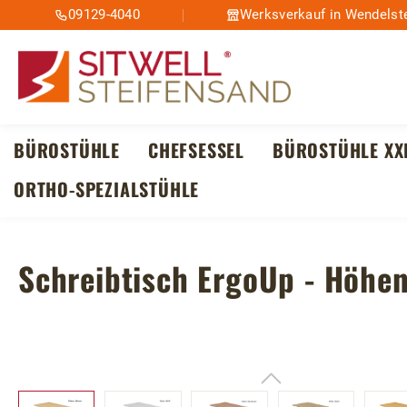
09129-4040
Werksverkauf in Wendelste
m Hauptinhalt springen
Zur Suche springen
Zur Hauptnavigation springen
BÜROSTÜHLE
CHEFSESSEL
BÜROSTÜHLE XX
ORTHO-SPEZIALSTÜHLE
Schreibtisch ErgoUp - Höhen
Bildergalerie überspringen