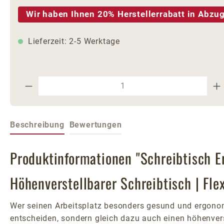
Wir haben Ihnen 20% Herstellerrabatt in Abzug
Lieferzeit: 2-5 Werktage
Produkt Anzahl: Gib den gewünschte
Beschreibung
Bewertungen
Produktinformationen "Schreibtisch E
Höhenverstellbarer Schreibtisch | Flex
Wer seinen Arbeitsplatz besonders gesund und ergono
entscheiden, sondern gleich dazu auch einen höhenvers