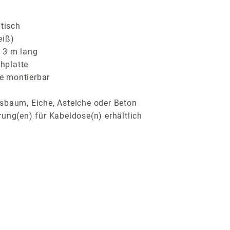
btisch
eiß)
 3 m lang
hplatte
te montierbar
sbaum, Eiche, Asteiche oder Beton
ung(en) für Kabeldose(n) erhältlich