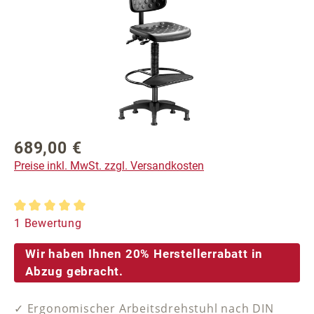
689,00 €
Regulärer Preis:
Preise inkl. MwSt. zzgl. Versandkosten
Durchschnittliche Bewertung von 5 von 5 Sternen
1 Bewertung
Wir haben Ihnen 20% Herstellerrabatt in
Abzug gebracht.
✓ Ergonomischer Arbeitsdrehstuhl nach DIN