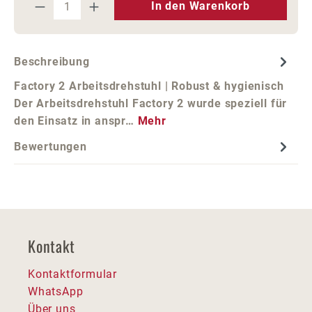
Produkt Anzahl: Gib den gewünschten We
In den Warenkorb
Beschreibung
Factory 2 Arbeitsdrehstuhl | Robust & hygienisch
Der Arbeitsdrehstuhl Factory 2 wurde speziell für
den Einsatz in anspr…
Mehr
Bewertungen
Kontakt
Kontaktformular
WhatsApp
Über uns